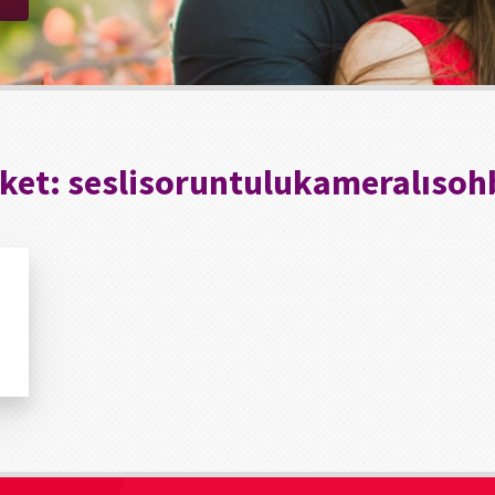
iket:
seslisoruntulukameralısoh
ı