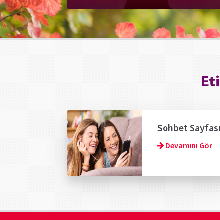
Et
Sohbet Sayfas
Devamını Gör