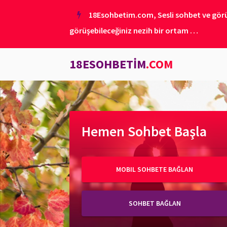
18Esohbetim.com, Sesli sohbet ve görünt
görüşebileceğiniz nezih bir ortam …
18ESOHBETİM
.COM
Hemen Sohbet Başla
MOBIL SOHBETE BAĞLAN
SOHBET BAĞLAN