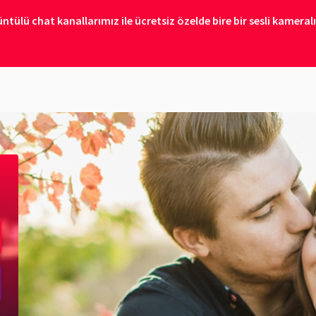
ülü chat kanallarımız ile ücretsiz özelde bire bir sesli kameral